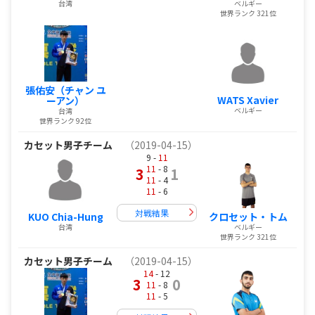
台湾
ベルギー
世界ランク 321位
張佑安（チャン ユ
WATS Xavier
ーアン）
ベルギー
台湾
世界ランク 92位
カセット男子チーム
（2019-04-15）
9 -
11
11
- 8
3
1
11
- 4
11
- 6
対戦結果
KUO Chia-Hung
クロセット・トム
台湾
ベルギー
世界ランク 321位
カセット男子チーム
（2019-04-15）
14
- 12
3
0
11
- 8
11
- 5