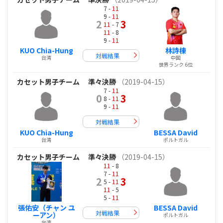
7 -
11
9 -
11
2
3
11
- 7
11
- 8
9 -
11
KUO Chia-Hung
林詩棟
対戦結果
台湾
中国
世界ランク 6位
カセット男子チーム
準々決勝
（2019-04-15）
7 -
11
0
3
8 -
11
9 -
11
対戦結果
KUO Chia-Hung
BESSA David
台湾
ポルトガル
カセット男子チーム
準々決勝
（2019-04-15）
11
- 8
7 -
11
2
3
5 -
11
11
- 5
5 -
11
張佑安（チャン ユ
BESSA David
対戦結果
ーアン）
ポルトガル
台湾