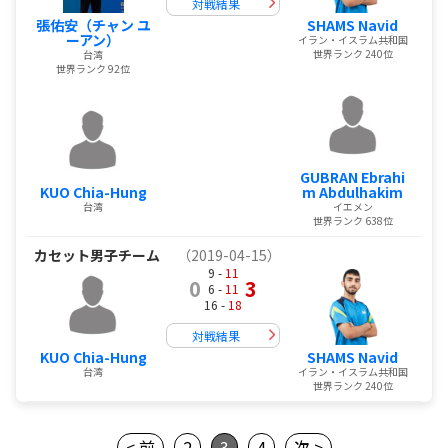
対戦結果
張佑安（チャン ユ
SHAMS Navid
ーアン）
イラン・イスラム共和国
世界ランク 240位
台湾
世界ランク 92位
GUBRAN Ebrahi
KUO Chia-Hung
m Abdulhakim
台湾
イエメン
世界ランク 638位
カセット男子チーム
（2019-04-15）
9 -
11
0
3
6 -
11
16 -
18
対戦結果
KUO Chia-Hung
SHAMS Navid
台湾
イラン・イスラム共和国
世界ランク 240位
< 前
2
3
4
次 >