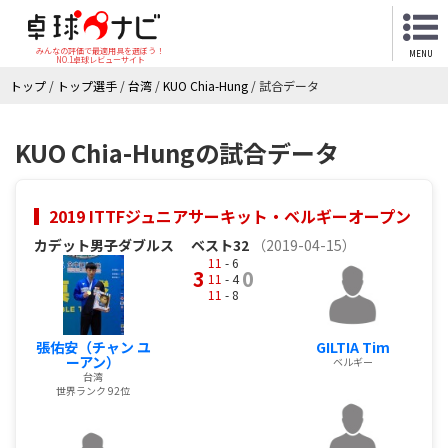
みんなの評価で最適用具を選ぼう！
MENU
NO.1卓球レビューサイト
トップ
/
トップ選手
/
台湾
/
KUO Chia-Hung
/
試合データ
KUO Chia-Hungの試合データ
2019 ITTFジュニアサーキット・ベルギーオープン
カデット男子ダブルス
ベスト32
（2019-04-15）
11
- 6
3
0
11
- 4
11
- 8
張佑安（チャン ユ
GILTIA Tim
ーアン）
ベルギー
台湾
世界ランク 92位