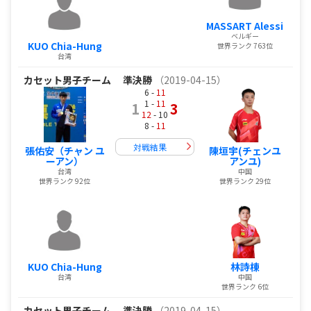
MASSART Alessi
ベルギー
KUO Chia-Hung
世界ランク 763位
台湾
カセット男子チーム
準決勝
（2019-04-15）
6 -
11
1 -
11
1
3
12
- 10
8 -
11
対戦結果
張佑安（チャン ユ
陳垣宇(チェンユ
ーアン）
アンユ)
台湾
中国
世界ランク 92位
世界ランク 29位
KUO Chia-Hung
林詩棟
台湾
中国
世界ランク 6位
カセット男子チーム
準決勝
（2019-04-15）