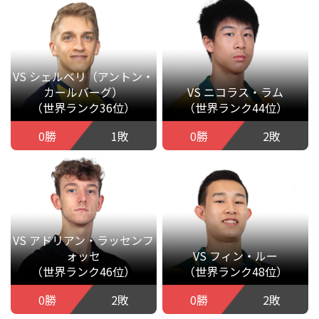
VS シェルベリ（アントン・
カールバーグ）
VS ニコラス・ラム
（世界ランク36位）
（世界ランク44位）
0勝
1敗
0勝
2敗
VS アドリアン・ラッセンフ
ォッセ
VS フィン・ルー
（世界ランク46位）
（世界ランク48位）
0勝
2敗
0勝
2敗