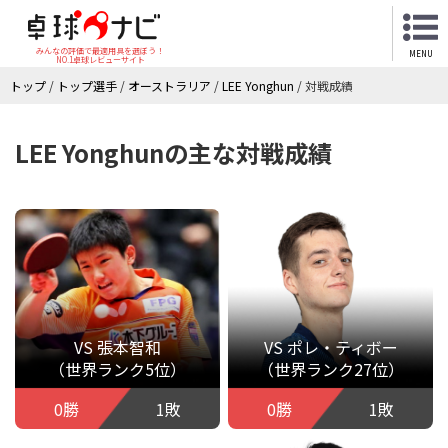
みんなの評価で最適用具を選ぼう！
MENU
NO.1卓球レビューサイト
トップ
/
トップ選手
/
オーストラリア
/
LEE Yonghun
/
対戦成績
LEE Yonghunの主な対戦成績
VS 張本智和
VS ポレ・ティボー
（世界ランク5位）
（世界ランク27位）
0勝
1敗
0勝
1敗