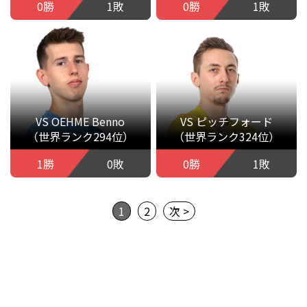
0勝
1敗
0勝
1敗
VS OEHME Benno
VS ピッチフォード
（世界ランク294位）
（世界ランク324位）
1勝
0敗
0勝
1敗
1
2
次 >