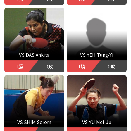
VS DAS Ankita
VS YEH Tung-Yi
1勝
0敗
1勝
0敗
VS SHIM Serom
VS YU Mei-Ju