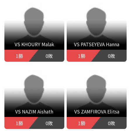
VS KHOURY Malak
VS PATSEYEVA Hanna
1勝
0敗
1勝
0敗
VS NAZIM Aishath
VS ZAMFIROVA Elitsa
1勝
0敗
1勝
0敗