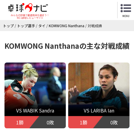
みんなの評価で最適用具を選ぼう！
MENU
NO.1卓球レビューサイト
トップ
/
トップ選手
/
タイ
/
KOMWONG Nanthana
/
対戦成績
KOMWONG Nanthanaの主な対戦成績
VS WABIK Sandra
VS LARIBA Ian
1勝
0敗
1勝
0敗