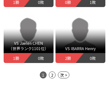
1勝
0敗
0勝
1敗
VS Jaelen CHEN
（世界ランク1101位）
VS IBARRA Henry
1勝
0敗
2勝
0敗
1
2
次 >