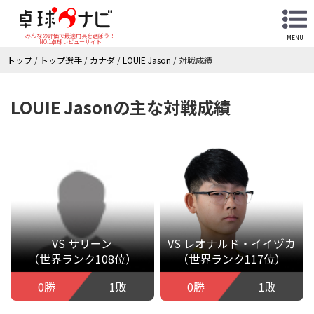
みんなの評価で最適用具を選ぼう！
MENU
NO.1卓球レビューサイト
トップ
/
トップ選手
/
カナダ
/
LOUIE Jason
/
対戦成績
LOUIE Jasonの主な対戦成績
VS サリーン
VS レオナルド・イイヅカ
（世界ランク108位）
（世界ランク117位）
0勝
1敗
0勝
1敗