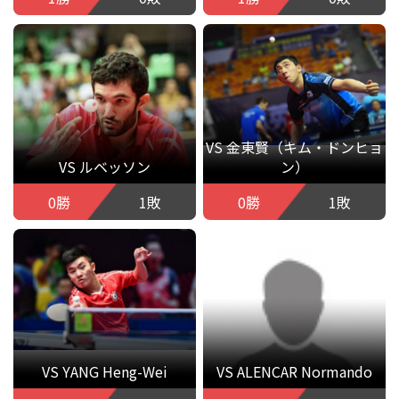
VS 金東賢（キム・ドンヒョ
VS ルベッソン
ン）
0勝
1敗
0勝
1敗
VS YANG Heng-Wei
VS ALENCAR Normando