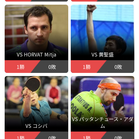
VS HORVAT Mitja
VS 黄聖盛
1勝
0敗
1勝
0敗
VS パッタンチュース・アダ
VS コシバ
ム
1勝
0敗
1勝
0敗