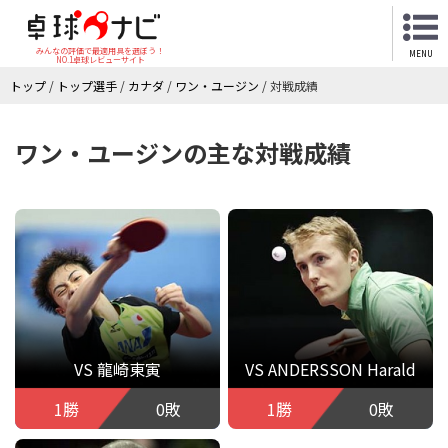
みんなの評価で最適用具を選ぼう！
MENU
NO.1卓球レビューサイト
トップ
/
トップ選手
/
カナダ
/
ワン・ユージン
/
対戦成績
ワン・ユージンの主な対戦成績
VS 龍崎東寅
VS ANDERSSON Harald
1勝
0敗
1勝
0敗