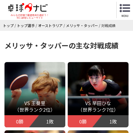
みんなの評価で最適用具を選ぼう！
MENU
NO.1卓球レビューサイト
トップ
/
トップ選手
/
オーストラリア
/
メリッサ・タッパー
/
対戦成績
メリッサ・タッパーの主な対戦成績
VS 王曼昱
VS 早田ひな
（世界ランク2位）
（世界ランク7位）
0勝
1敗
0勝
1敗