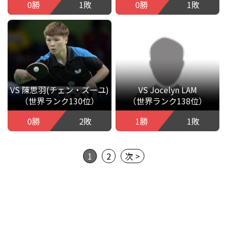
0勝
1敗
0勝
1敗
VS 陳思羽(チェン・ズーユ)
VS Jocelyn LAM
（世界ランク130位）
（世界ランク138位）
0勝
2敗
1勝
1敗
1
2
次 >