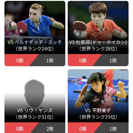
VS ベルナデッテ・スッチ
VS 杜凱栞(ドゥ・ホイカン)
（世界ランク24位）
（世界ランク28位）
0勝
1敗
0勝
1敗
VS リウ・ヤンズ
VS 平野美宇
（世界ランク31位）
（世界ランク35位）
0勝
2敗
0勝
1敗