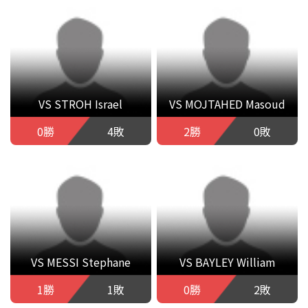
VS STROH Israel
VS MOJTAHED Masoud
0勝
4敗
2勝
0敗
VS MESSI Stephane
VS BAYLEY William
1勝
1敗
0勝
2敗