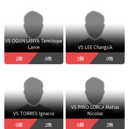
VS OGUNSANYA Temitope
Lanre
VS LEE Changsik
2勝
0敗
2勝
0敗
VS PINO LORCA Matias
VS TORRES Ignacio
Nicolas
0勝
2敗
0勝
2敗