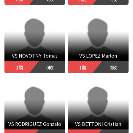
VS NOVOTNY Tomas
VS LOPEZ Marlon
1勝
0敗
1勝
0敗
VS RODRIGUEZ Gonzalo
VS DETTONI Cristian