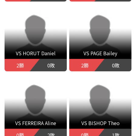
VS HORUT Daniel
VS PAGE Bailey
2勝
0敗
2勝
0敗
VS FERREIRA Aline
VS BISHOP Theo
0勝
2敗
0勝
1敗