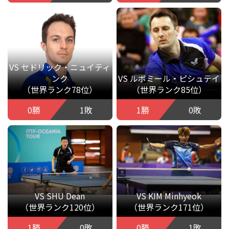
VS セドリック・ニュイティ
ンク
VS ルボミール・ピシュテイ
（世界ランク78位）
（世界ランク85位）
0勝
1敗
1勝
0敗
VS SHU Dean
VS KIM Minhyeok
（世界ランク120位）
（世界ランク171位）
1勝
0敗
0勝
1敗