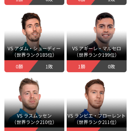
VS アダム・シューディー
VS アギーレ・マルセロ
（世界ランク185位）
（世界ランク199位）
0勝
1敗
1勝
0敗
VS ラスムッセン
VS ランビエ・フローレント
（世界ランク210位）
（世界ランク211位）