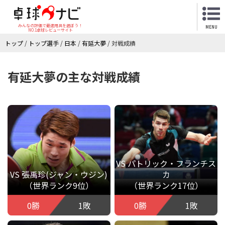
みんなの評価で最適用具を選ぼう！
MENU
NO.1卓球レビューサイト
トップ
/
トップ選手
/
日本
/
有延大夢
/
対戦成績
有延大夢の主な対戦成績
VS パトリック・フランチス
VS 張禹珍(ジャン・ウジン)
カ
（世界ランク9位）
（世界ランク17位）
0勝
1敗
0勝
1敗