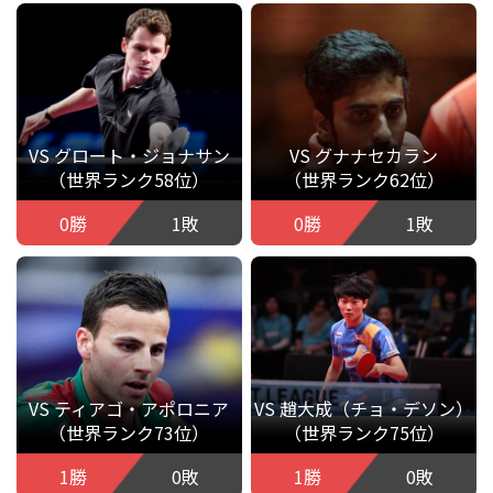
VS グロート・ジョナサン
VS グナナセカラン
（世界ランク58位）
（世界ランク62位）
0勝
1敗
0勝
1敗
VS ティアゴ・アポロニア
VS 趙大成（チョ・デソン）
（世界ランク73位）
（世界ランク75位）
1勝
0敗
1勝
0敗