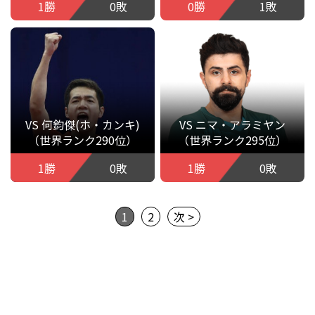
1勝
0敗
0勝
1敗
VS 何鈞傑(ホ・カンキ)
VS ニマ・アラミヤン
（世界ランク290位）
（世界ランク295位）
1勝
0敗
1勝
0敗
1
2
次 >