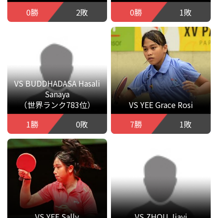
0勝
2敗
0勝
1敗
VS BUDDHADASA Hasali
Sanaya
（世界ランク783位）
VS YEE Grace Rosi
1勝
0敗
7勝
1敗
VS YEE Sally
VS ZHOU Jiayi