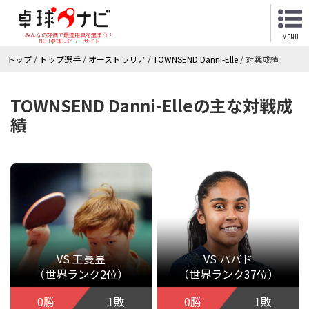
みんなの評価で最適用具を選ぼう！
MENU
NO.1卓球レビューサイト
トップ
/
トップ選手
/
オーストラリア
/
TOWNSEND Danni-Elle
/
対戦成績
TOWNSEND Danni-Elleの主な対戦成
績
VS 王曼昱
VS パバド
（世界ランク2位）
（世界ランク37位）
0勝
1敗
0勝
1敗