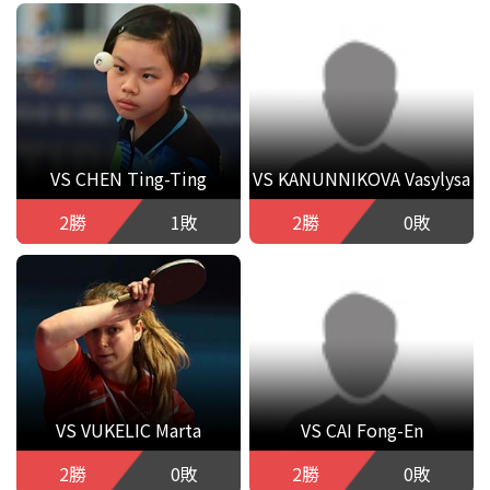
VS CHEN Ting-Ting
VS KANUNNIKOVA Vasylysa
2勝
1敗
2勝
0敗
VS VUKELIC Marta
VS CAI Fong-En
2勝
0敗
2勝
0敗