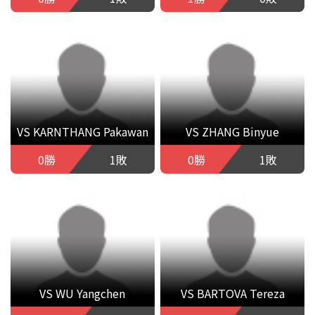
VS KARNTHANG Pakawan
VS ZHANG Binyue
0勝
1敗
0勝
1敗
VS WU Yangchen
VS BARTOVA Tereza