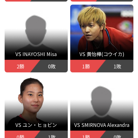
VS INAYOSHI Misa
VS 黄怡樺(コウイカ)
2勝
0敗
1勝
1敗
VS ユン・ヒョビン
VS SMIRNOVA Alexandra
0勝
1敗
1勝
0敗