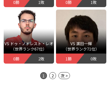
0勝
1敗
0勝
1敗
VS ドゥ・ノドレスト・レオ
VS 濵田一輝
（世界ランク67位）
（世界ランク71位）
0勝
2敗
1勝
0敗
1
2
次 >