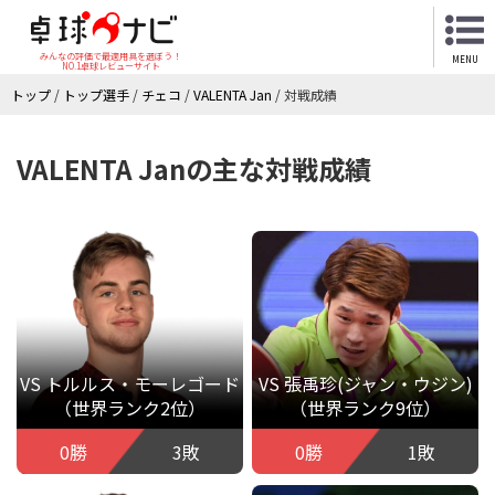
みんなの評価で最適用具を選ぼう！
MENU
NO.1卓球レビューサイト
トップ
/
トップ選手
/
チェコ
/
VALENTA Jan
/
対戦成績
VALENTA Janの主な対戦成績
VS トルルス・モーレゴード
VS 張禹珍(ジャン・ウジン)
（世界ランク2位）
（世界ランク9位）
0勝
3敗
0勝
1敗