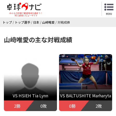
みんなの評価で最適用具を選ぼう！
MENU
NO.1卓球レビューサイト
トップ
/
トップ選手
/
日本
/
山﨑唯愛
/
対戦成績
山﨑唯愛の主な対戦成績
VS HSIEH Tia Lynn
VS BALTUSHITE Marharyta
2勝
0敗
0勝
2敗