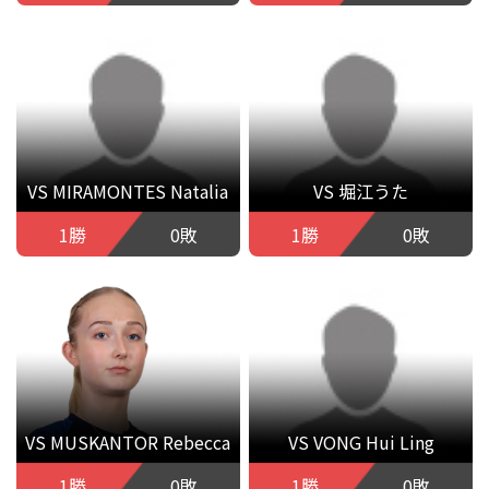
VS MIRAMONTES Natalia
VS 堀江うた
1勝
0敗
1勝
0敗
VS MUSKANTOR Rebecca
VS VONG Hui Ling
1勝
0敗
1勝
0敗