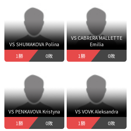
VS CABRERA MALLETTE
VS SHUMAKOVA Polina
Emilia
1勝
0敗
1勝
0敗
VS PENKAVOVA Kristyna
VS VOVK Aleksandra
1勝
0敗
1勝
0敗