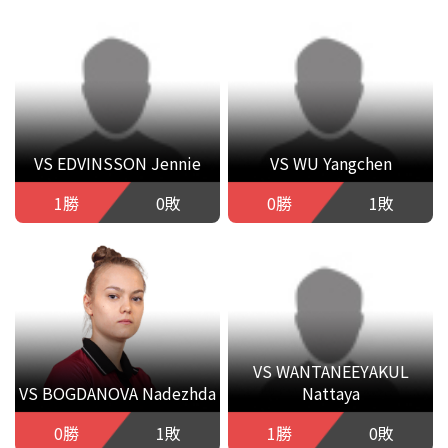
VS EDVINSSON Jennie
VS WU Yangchen
1勝
0敗
0勝
1敗
VS WANTANEEYAKUL
VS BOGDANOVA Nadezhda
Nattaya
0勝
1敗
1勝
0敗