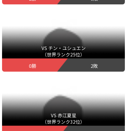
VS チン・ユシュエン
（世界ランク25位）
0勝
2敗
VS 赤江夏星
（世界ランク32位）