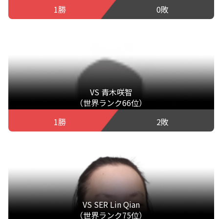
1勝
0敗
VS 青木咲智
（世界ランク66位）
1勝
2敗
VS SER Lin Qian
（世界ランク75位）