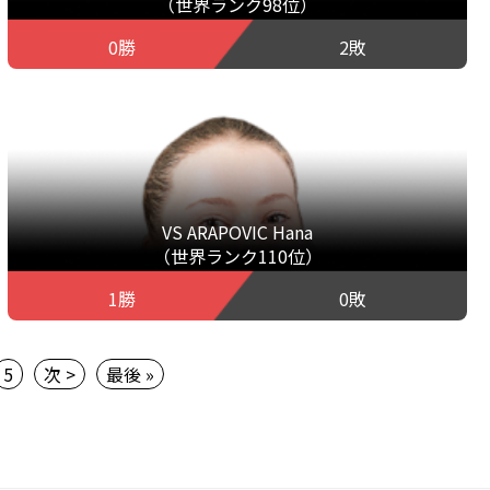
（世界ランク98位）
0勝
2敗
VS ARAPOVIC Hana
（世界ランク110位）
1勝
0敗
5
次 >
最後 »