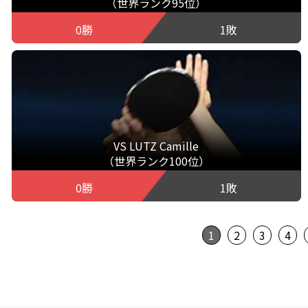
（世界ランク95位）
0勝
1敗
VS LUTZ Camille
（世界ランク100位）
0勝
1敗
1
2
3
4