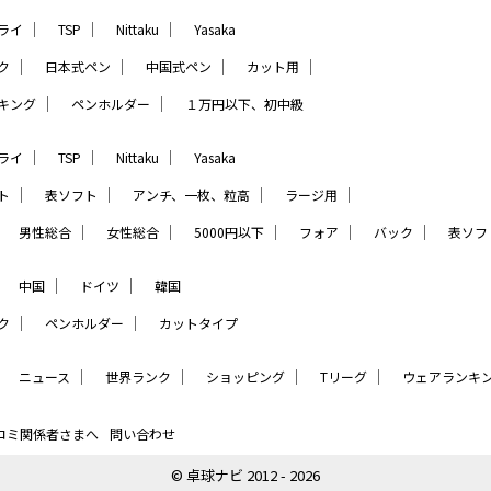
｜
｜
｜
ライ
TSP
Nittaku
Yasaka
｜
｜
｜
｜
ク
日本式ペン
中国式ペン
カット用
｜
｜
キング
ペンホルダー
１万円以下、初中級
｜
｜
｜
ライ
TSP
Nittaku
Yasaka
｜
｜
｜
｜
ト
表ソフト
アンチ、一枚、粒高
ラージ用
｜
｜
｜
｜
｜
｜
男性総合
女性総合
5000円以下
フォア
バック
表ソフ
｜
｜
｜
中国
ドイツ
韓国
｜
｜
ク
ペンホルダー
カットタイプ
｜
｜
｜
｜
｜
ニュース
世界ランク
ショッピング
Tリーグ
ウェアランキ
コミ関係者さまへ
問い合わせ
© 卓球ナビ 2012 - 2026