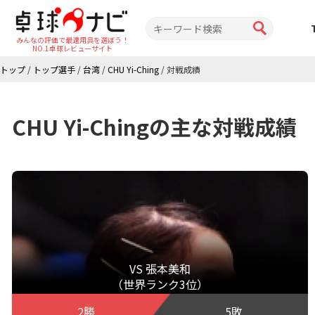
みんなの評価で最適用具を選ぼう！
NO.1卓球レビューサイト
トップ
/
トップ選手
/
台湾
/
CHU Yi-Ching
/
対戦成績
CHU Yi-Chingの主な対戦成績
VS 張本美和
（世界ランク3位）
2勝
5敗