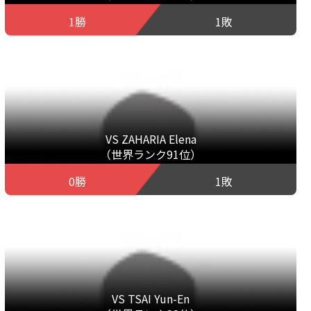
1勝
1敗
VS ZAHARIA Elena
（世界ランク91位）
0勝
1敗
VS TSAI Yun-En