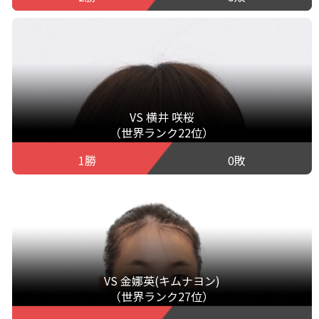
VS 横井 咲桜
（世界ランク22位）
1勝
0敗
VS 金娜英(キムナヨン)
（世界ランク27位）