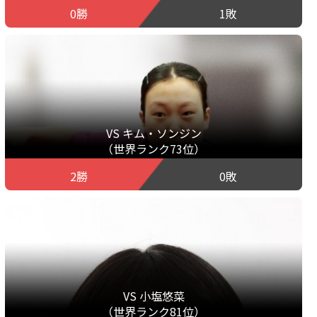
0勝
1敗
VS キム・ソンジン
（世界ランク73位）
2勝
0敗
VS 小塩悠菜
（世界ランク81位）