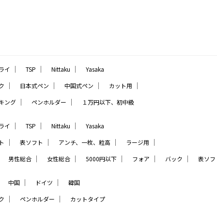
｜
｜
｜
ライ
TSP
Nittaku
Yasaka
｜
｜
｜
｜
ク
日本式ペン
中国式ペン
カット用
｜
｜
キング
ペンホルダー
１万円以下、初中級
｜
｜
｜
ライ
TSP
Nittaku
Yasaka
｜
｜
｜
｜
ト
表ソフト
アンチ、一枚、粒高
ラージ用
｜
｜
｜
｜
｜
｜
男性総合
女性総合
5000円以下
フォア
バック
表ソフ
｜
｜
｜
中国
ドイツ
韓国
｜
｜
ク
ペンホルダー
カットタイプ