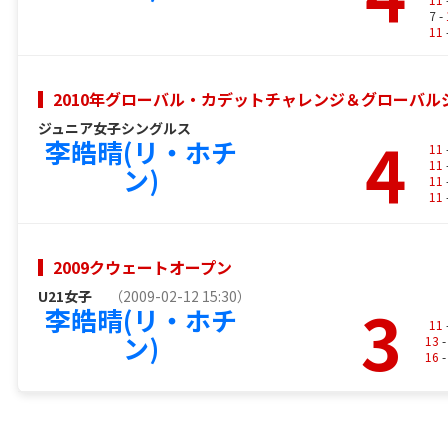
7 -
11
2010年グローバル・カデットチャレンジ＆グローバ
ジュニア女子シングルス
4
李皓晴(リ・ホチ
11
11
ン)
11
11
2009クウェートオープン
U21女子
（2009-02-12 15:30）
3
李皓晴(リ・ホチ
11
ン)
13
-
16
-