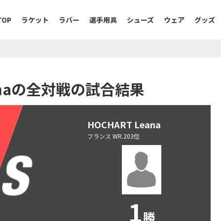
TOP
ラケット
ラバー
選手用具
シューズ
ウェア
グッズ
Leanaの全対戦の試合結果
HOCHART Leana
フランス WR.203位
1
勝