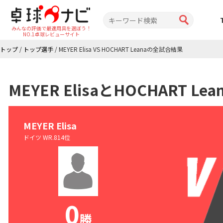
みんなの評価で最適用具を選ぼう！
NO.1卓球レビューサイト
トップ
/
トップ選手
/
MEYER Elisa VS HOCHART Leanaの全試合結果
MEYER ElisaとHOCHART 
MEYER Elisa
ドイツ WR.814位
0
勝