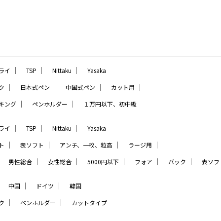
｜
｜
｜
ライ
TSP
Nittaku
Yasaka
｜
｜
｜
｜
ク
日本式ペン
中国式ペン
カット用
｜
｜
キング
ペンホルダー
１万円以下、初中級
｜
｜
｜
ライ
TSP
Nittaku
Yasaka
｜
｜
｜
｜
ト
表ソフト
アンチ、一枚、粒高
ラージ用
｜
｜
｜
｜
｜
｜
男性総合
女性総合
5000円以下
フォア
バック
表ソフ
｜
｜
｜
中国
ドイツ
韓国
｜
｜
ク
ペンホルダー
カットタイプ