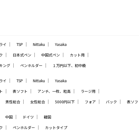
｜
｜
｜
ライ
TSP
Nittaku
Yasaka
｜
｜
｜
｜
ク
日本式ペン
中国式ペン
カット用
｜
｜
キング
ペンホルダー
１万円以下、初中級
｜
｜
｜
ライ
TSP
Nittaku
Yasaka
｜
｜
｜
｜
ト
表ソフト
アンチ、一枚、粒高
ラージ用
｜
｜
｜
｜
｜
｜
男性総合
女性総合
5000円以下
フォア
バック
表ソフ
｜
｜
｜
中国
ドイツ
韓国
｜
｜
ク
ペンホルダー
カットタイプ