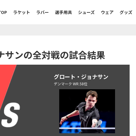
TOP
ラケット
ラバー
選手用具
シューズ
ウェア
グッズ
ジョナサンの全対戦の試合結果
グロート・ジョナサン
デンマーク WR.58位