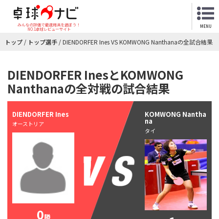
みんなの評価で最適用具を選ぼう！
MENU
NO.1卓球レビューサイト
トップ
/
トップ選手
/
DIENDORFER Ines VS KOMWONG Nanthanaの全試合結果
DIENDORFER InesとKOMWONG
Nanthanaの全対戦の試合結果
DIENDORFER Ines
KOMWONG Nantha
na
オーストリア
タイ
0
勝