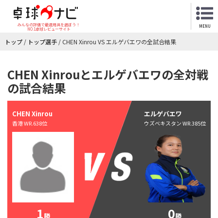
みんなの評価で最適用具を選ぼう！
MENU
NO.1卓球レビューサイト
トップ
/
トップ選手
/
CHEN Xinrou VS エルゲバエワの全試合結果
CHEN Xinrouとエルゲバエワの全対戦
の試合結果
CHEN Xinrou
エルゲバエワ
香港 WR.638位
ウズベキスタン WR.385位
1
0
勝
勝