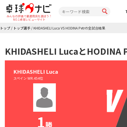
みんなの評価で最適用具を選ぼう！
NO.1卓球レビューサイト
トップ
/
トップ選手
/
KHIDASHELI Luca VS HODINA Petrの全試合結果
KHIDASHELI LucaとHODI
KHIDASHELI Luca
スペイン WR.454位
1
勝