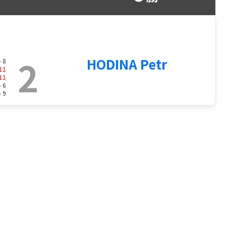
2
HODINA Petr
- 8
11
11
- 6
- 9