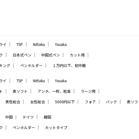
｜
｜
｜
ライ
TSP
Nittaku
Yasaka
｜
｜
｜
｜
ク
日本式ペン
中国式ペン
カット用
｜
｜
キング
ペンホルダー
１万円以下、初中級
｜
｜
｜
ライ
TSP
Nittaku
Yasaka
｜
｜
｜
｜
ト
表ソフト
アンチ、一枚、粒高
ラージ用
｜
｜
｜
｜
｜
｜
男性総合
女性総合
5000円以下
フォア
バック
表ソフ
｜
｜
｜
中国
ドイツ
韓国
｜
｜
ク
ペンホルダー
カットタイプ