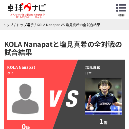
みんなの評価で最適用具を選ぼう！
MENU
NO.1卓球レビューサイト
トップ
/
トップ選手
/
KOLA Nanapat VS 塩見真希の全試合結果
KOLA Nanapatと塩見真希の全対戦の
試合結果
KOLA Nanapat
塩見真希
タイ
日本
1
勝
0
勝