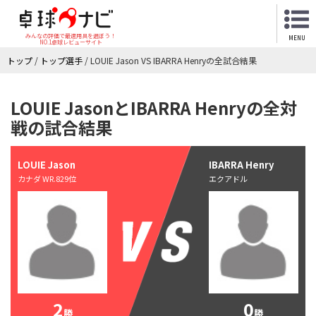
みんなの評価で最適用具を選ぼう！
MENU
NO.1卓球レビューサイト
トップ
/
トップ選手
/
LOUIE Jason VS IBARRA Henryの全試合結果
LOUIE JasonとIBARRA Henryの全対
戦の試合結果
LOUIE Jason
IBARRA Henry
カナダ WR.829位
エクアドル
2
0
勝
勝