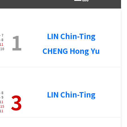
1
LIN Chin-Ting
- 7
- 8
11
CHENG Hong Yu
 10
3
LIN Chin-Ting
- 8
- 9
11
-
15
11