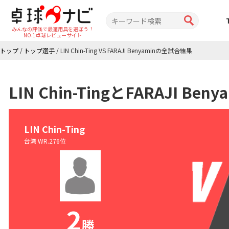
みんなの評価で最適用具を選ぼう！
NO.1卓球レビューサイト
トップ
/
トップ選手
/
LIN Chin-Ting VS FARAJI Benyaminの全試合結果
LIN Chin-TingとFARAJI 
LIN Chin-Ting
台湾 WR.276位
2
勝