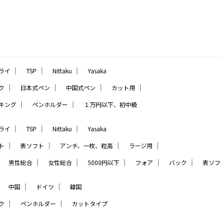
｜
｜
｜
ライ
TSP
Nittaku
Yasaka
｜
｜
｜
｜
ク
日本式ペン
中国式ペン
カット用
｜
｜
キング
ペンホルダー
１万円以下、初中級
｜
｜
｜
ライ
TSP
Nittaku
Yasaka
｜
｜
｜
｜
ト
表ソフト
アンチ、一枚、粒高
ラージ用
｜
｜
｜
｜
｜
｜
男性総合
女性総合
5000円以下
フォア
バック
表ソフ
｜
｜
｜
中国
ドイツ
韓国
｜
｜
ク
ペンホルダー
カットタイプ