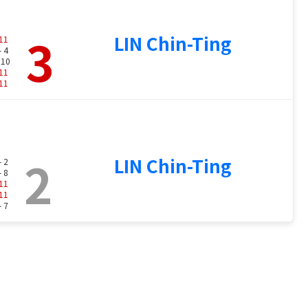
3
LIN Chin-Ting
11
- 4
 10
11
11
2
LIN Chin-Ting
- 2
- 8
11
11
- 7