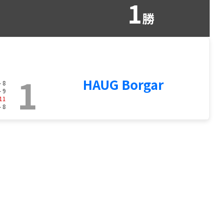
1
勝
1
HAUG Borgar
- 8
- 9
11
- 8