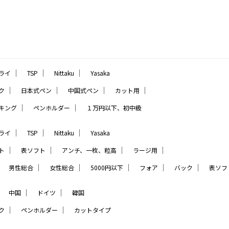
｜
｜
｜
ライ
TSP
Nittaku
Yasaka
｜
｜
｜
｜
ク
日本式ペン
中国式ペン
カット用
｜
｜
キング
ペンホルダー
１万円以下、初中級
｜
｜
｜
ライ
TSP
Nittaku
Yasaka
｜
｜
｜
｜
ト
表ソフト
アンチ、一枚、粒高
ラージ用
｜
｜
｜
｜
｜
｜
男性総合
女性総合
5000円以下
フォア
バック
表ソフ
｜
｜
｜
中国
ドイツ
韓国
｜
｜
ク
ペンホルダー
カットタイプ