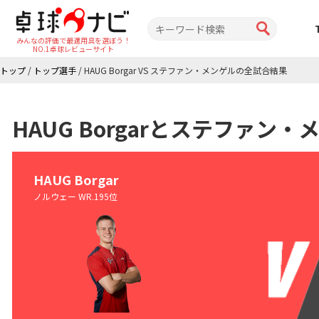
みんなの評価で最適用具を選ぼう！
NO.1卓球レビューサイト
トップ
/
トップ選手
/
HAUG Borgar VS ステファン・メンゲルの全試合結果
HAUG Borgarとステファ
HAUG Borgar
ノルウェー WR.195位