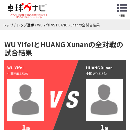
みんなの評価で最適用具を選ぼう！
MENU
NO.1卓球レビューサイト
トップ
/
トップ選手
/
WU Yifei VS HUANG Xunanの全試合結果
WU YifeiとHUANG Xunanの全対戦の
試合結果
WU Yifei
HUANG Xunan
中国 WR.663位
中国 WR.513位
1
1
勝
勝