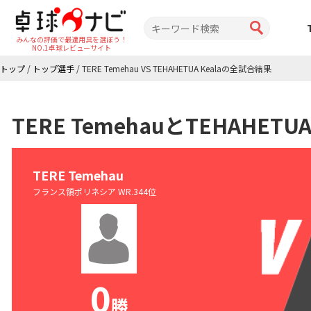
みんなの評価で最適用具を選ぼう！
NO.1卓球レビューサイト
トップ
/
トップ選手
/
TERE Temehau VS TEHAHETUA Kealaの全試合結果
TERE TemehauとTEHAHET
TERE Temehau
フランス領ポリネシア WR.344位
0
勝