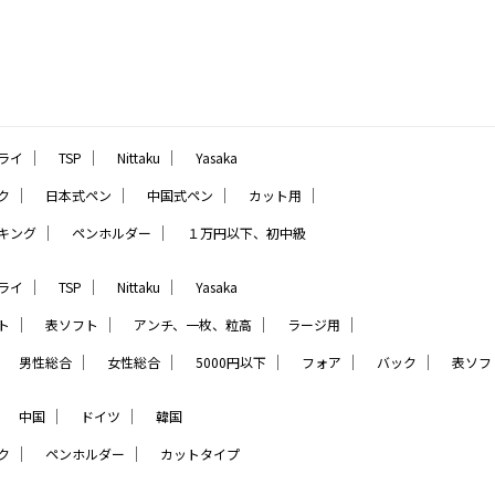
｜
｜
｜
ライ
TSP
Nittaku
Yasaka
｜
｜
｜
｜
ク
日本式ペン
中国式ペン
カット用
｜
｜
キング
ペンホルダー
１万円以下、初中級
｜
｜
｜
ライ
TSP
Nittaku
Yasaka
｜
｜
｜
｜
ト
表ソフト
アンチ、一枚、粒高
ラージ用
｜
｜
｜
｜
｜
｜
男性総合
女性総合
5000円以下
フォア
バック
表ソフ
｜
｜
｜
中国
ドイツ
韓国
｜
｜
ク
ペンホルダー
カットタイプ