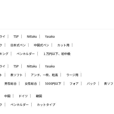
｜
｜
｜
ライ
TSP
Nittaku
Yasaka
｜
｜
｜
｜
ク
日本式ペン
中国式ペン
カット用
｜
｜
キング
ペンホルダー
１万円以下、初中級
｜
｜
｜
ライ
TSP
Nittaku
Yasaka
｜
｜
｜
｜
ト
表ソフト
アンチ、一枚、粒高
ラージ用
｜
｜
｜
｜
｜
｜
男性総合
女性総合
5000円以下
フォア
バック
表ソフ
｜
｜
｜
中国
ドイツ
韓国
｜
｜
ク
ペンホルダー
カットタイプ