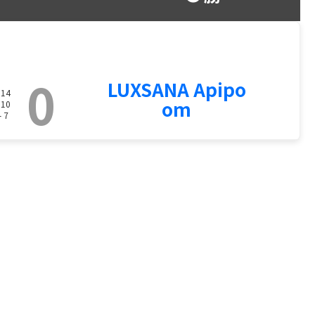
0
LUXSANA Apipo
 14
om
 10
- 7