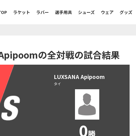
TOP
ラケット
ラバー
選手用具
シューズ
ウェア
グッズ
NA Apipoomの全対戦の試合結果
LUXSANA Apipoom
タイ
0
勝