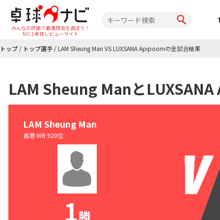
みんなの評価で最適用具を選ぼう！
NO.1卓球レビューサイト
トップ
/
トップ選手
/
LAM Sheung Man VS LUXSANA Apipoomの全試合結果
LAM Sheung ManとLUXSA
LAM Sheung Man
香港 WR.920位
1
勝