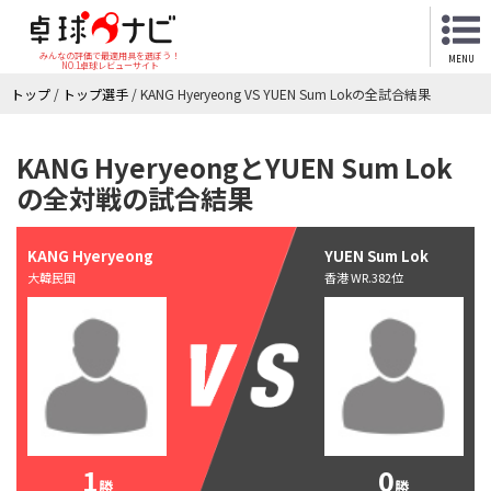
みんなの評価で最適用具を選ぼう！
MENU
NO.1卓球レビューサイト
トップ
/
トップ選手
/
KANG Hyeryeong VS YUEN Sum Lokの全試合結果
KANG HyeryeongとYUEN Sum Lok
の全対戦の試合結果
KANG Hyeryeong
YUEN Sum Lok
大韓民国
香港 WR.382位
1
0
勝
勝