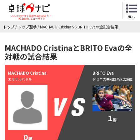
みんなの評価で最適用具を選ぼう！
MENU
NO.1卓球レビューサイト
トップ
/
トップ選手
/
MACHADO Cristina VS BRITO Evaの全試合結果
MACHADO CristinaとBRITO Evaの全
対戦の試合結果
MACHADO Cristina
BRITO Eva
エルサルバドル
ドミニカ共和国 WR.326位
1
勝
0
勝