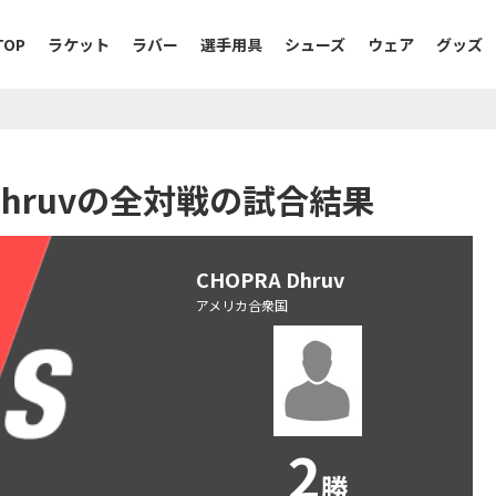
TOP
ラケット
ラバー
選手用具
シューズ
ウェア
グッズ
A Dhruvの全対戦の試合結果
CHOPRA Dhruv
アメリカ合衆国
2
勝