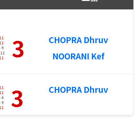
3
CHOPRA Dhruv
11
11
- 9
 12
NOORANI Kef
11
3
CHOPRA Dhruv
11
11
- 6
- 9
11