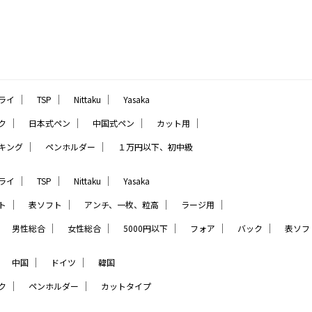
｜
｜
｜
ライ
TSP
Nittaku
Yasaka
｜
｜
｜
｜
ク
日本式ペン
中国式ペン
カット用
｜
｜
キング
ペンホルダー
１万円以下、初中級
｜
｜
｜
ライ
TSP
Nittaku
Yasaka
｜
｜
｜
｜
ト
表ソフト
アンチ、一枚、粒高
ラージ用
｜
｜
｜
｜
｜
｜
男性総合
女性総合
5000円以下
フォア
バック
表ソフ
｜
｜
｜
中国
ドイツ
韓国
｜
｜
ク
ペンホルダー
カットタイプ