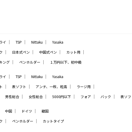
｜
｜
｜
ライ
TSP
Nittaku
Yasaka
｜
｜
｜
｜
ク
日本式ペン
中国式ペン
カット用
｜
｜
キング
ペンホルダー
１万円以下、初中級
｜
｜
｜
ライ
TSP
Nittaku
Yasaka
｜
｜
｜
｜
ト
表ソフト
アンチ、一枚、粒高
ラージ用
｜
｜
｜
｜
｜
｜
男性総合
女性総合
5000円以下
フォア
バック
表ソフ
｜
｜
｜
中国
ドイツ
韓国
｜
｜
ク
ペンホルダー
カットタイプ