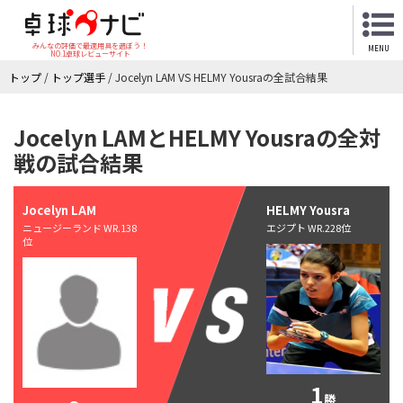
みんなの評価で最適用具を選ぼう！
MENU
NO.1卓球レビューサイト
トップ
/
トップ選手
/
Jocelyn LAM VS HELMY Yousraの全試合結果
Jocelyn LAMとHELMY Yousraの全対
戦の試合結果
Jocelyn LAM
HELMY Yousra
ニュージーランド WR.138
エジプト WR.228位
位
1
勝