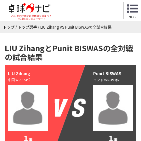
みんなの評価で最適用具を選ぼう！
MENU
NO.1卓球レビューサイト
トップ
/
トップ選手
/
LIU Zihang VS Punit BISWASの全試合結果
LIU ZihangとPunit BISWASの全対戦
の試合結果
LIU Zihang
Punit BISWAS
中国 WR.574位
インド WR.393位
1
1
勝
勝