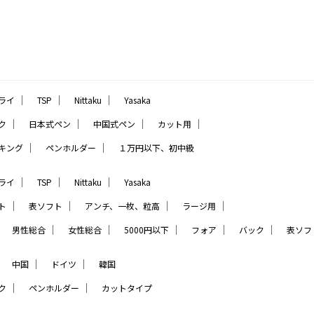
｜
｜
｜
ライ
TSP
Nittaku
Yasaka
｜
｜
｜
｜
ク
日本式ペン
中国式ペン
カット用
｜
｜
キング
ペンホルダー
１万円以下、初中級
｜
｜
｜
ライ
TSP
Nittaku
Yasaka
｜
｜
｜
｜
ト
表ソフト
アンチ、一枚、粒高
ラージ用
｜
｜
｜
｜
｜
｜
男性総合
女性総合
5000円以下
フォア
バック
表ソフ
｜
｜
｜
中国
ドイツ
韓国
｜
｜
ク
ペンホルダー
カットタイプ