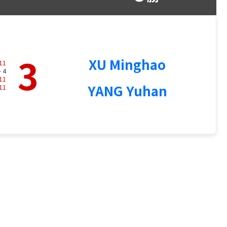
3
XU Minghao
11
- 4
11
YANG Yuhan
11