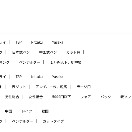
｜
｜
｜
ライ
TSP
Nittaku
Yasaka
｜
｜
｜
｜
ク
日本式ペン
中国式ペン
カット用
｜
｜
キング
ペンホルダー
１万円以下、初中級
｜
｜
｜
ライ
TSP
Nittaku
Yasaka
｜
｜
｜
｜
ト
表ソフト
アンチ、一枚、粒高
ラージ用
｜
｜
｜
｜
｜
｜
男性総合
女性総合
5000円以下
フォア
バック
表ソフ
｜
｜
｜
中国
ドイツ
韓国
｜
｜
ク
ペンホルダー
カットタイプ