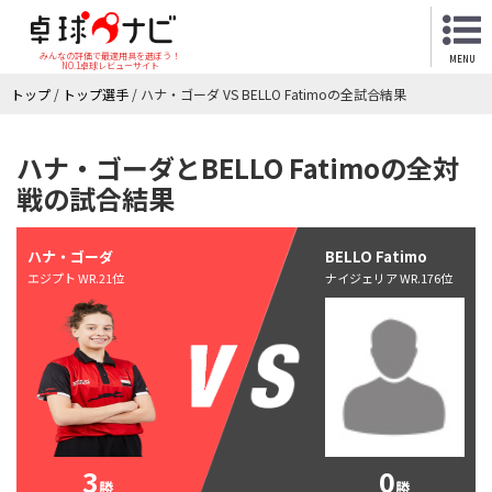
みんなの評価で最適用具を選ぼう！
MENU
NO.1卓球レビューサイト
トップ
/
トップ選手
/
ハナ・ゴーダ VS BELLO Fatimoの全試合結果
ハナ・ゴーダとBELLO Fatimoの全対
戦の試合結果
ハナ・ゴーダ
BELLO Fatimo
エジプト WR.21位
ナイジェリア WR.176位
3
0
勝
勝