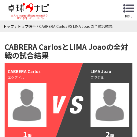
みんなの評価で最適用具を選ぼう！
MENU
NO.1卓球レビューサイト
トップ
/
トップ選手
/
CABRERA Carlos VS LIMA Joaoの全試合結果
CABRERA CarlosとLIMA Joaoの全対
戦の試合結果
CABRERA Carlos
LIMA Joao
エクアドル
ブラジル
1
2
勝
勝