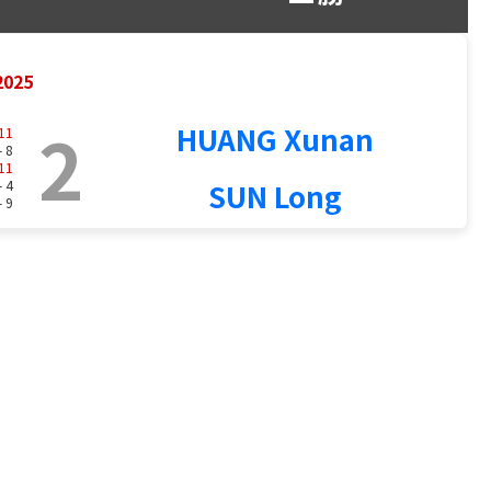
025
2
HUANG Xunan
11
- 8
11
- 4
SUN Long
- 9