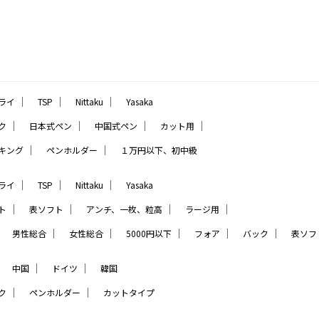
｜
｜
｜
ライ
TSP
Nittaku
Yasaka
｜
｜
｜
｜
ク
日本式ペン
中国式ペン
カット用
｜
｜
キング
ペンホルダー
１万円以下、初中級
｜
｜
｜
ライ
TSP
Nittaku
Yasaka
｜
｜
｜
｜
ト
表ソフト
アンチ、一枚、粒高
ラージ用
｜
｜
｜
｜
｜
｜
男性総合
女性総合
5000円以下
フォア
バック
表ソフ
｜
｜
｜
中国
ドイツ
韓国
｜
｜
ク
ペンホルダー
カットタイプ