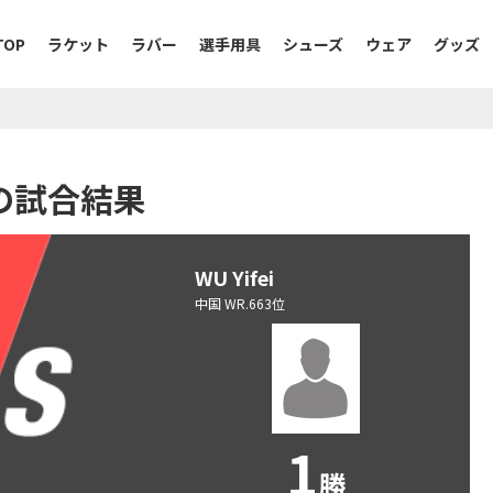
TOP
ラケット
ラバー
選手用具
シューズ
ウェア
グッズ
対戦の試合結果
WU Yifei
中国 WR.663位
1
勝