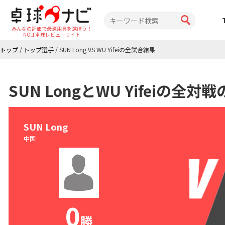
みんなの評価で最適用具を選ぼう！
NO.1卓球レビューサイト
トップ
/
トップ選手
/
SUN Long VS WU Yifeiの全試合結果
SUN LongとWU Yifeiの全
SUN Long
中国
0
勝