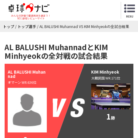
みんなの評価で最適用具を選ぼう！
MENU
NO.1卓球レビューサイト
トップ
/
トップ選手
/
AL BALUSHI Muhannad VS KIM Minhyeokの全試合結果
AL BALUSHI MuhannadとKIM
Minhyeokの全対戦の試合結果
AL BALUSHI Muhan
KIM Minhyeok
nad
大韓民国 WR.171位
オマーン WR.636位
1
勝