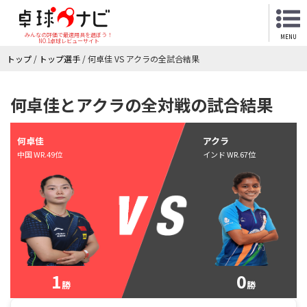
みんなの評価で最適用具を選ぼう！
MENU
NO.1卓球レビューサイト
トップ
/
トップ選手
/
何卓佳 VS アクラの全試合結果
何卓佳とアクラの全対戦の試合結果
何卓佳
アクラ
中国 WR.49位
インド WR.67位
1
0
勝
勝