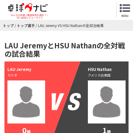
みんなの評価で最適用具を選ぼう！
MENU
NO.1卓球レビューサイト
トップ
/
トップ選手
/
LAU Jeremy VS HSU Nathanの全試合結果
LAU JeremyとHSU Nathanの全対戦
の試合結果
LAU Jeremy
HSU Nathan
カナダ
アメリカ合衆国
0
1
勝
勝