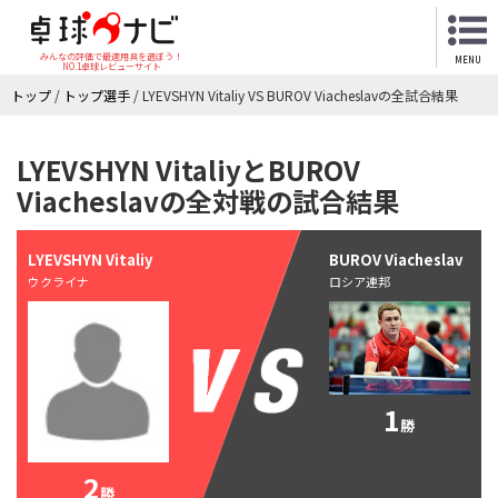
みんなの評価で最適用具を選ぼう！
MENU
NO.1卓球レビューサイト
トップ
/
トップ選手
/
LYEVSHYN Vitaliy VS BUROV Viacheslavの全試合結果
LYEVSHYN VitaliyとBUROV
Viacheslavの全対戦の試合結果
LYEVSHYN Vitaliy
BUROV Viacheslav
ウクライナ
ロシア連邦
1
勝
2
勝