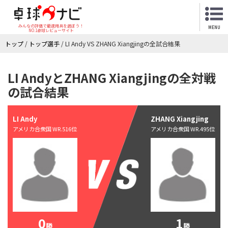
みんなの評価で最適用具を選ぼう！
MENU
NO.1卓球レビューサイト
トップ
/
トップ選手
/
LI Andy VS ZHANG Xiangjingの全試合結果
LI AndyとZHANG Xiangjingの全対戦
の試合結果
LI Andy
ZHANG Xiangjing
アメリカ合衆国 WR.516位
アメリカ合衆国 WR.495位
0
1
勝
勝