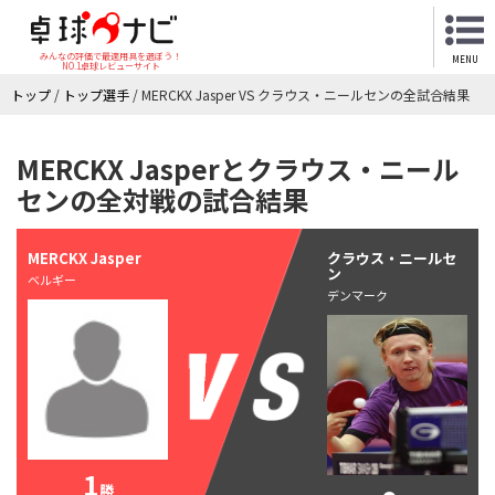
みんなの評価で最適用具を選ぼう！
MENU
NO.1卓球レビューサイト
トップ
/
トップ選手
/
MERCKX Jasper VS クラウス・ニールセンの全試合結果
MERCKX Jasperとクラウス・ニール
センの全対戦の試合結果
MERCKX Jasper
クラウス・ニールセ
ン
ベルギー
デンマーク
1
勝