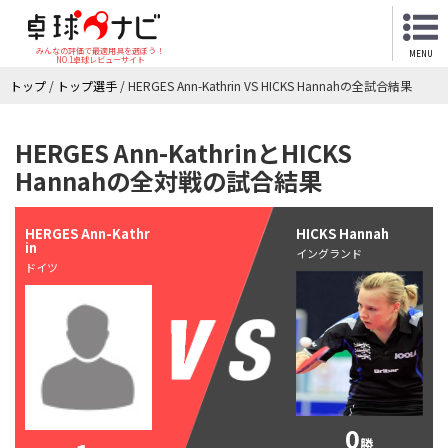
みんなの評価で最適用具を選ぼう！
MENU
NO.1卓球レビューサイト
トップ
/
トップ選手
/
HERGES Ann-Kathrin VS HICKS Hannahの全試合結果
HERGES Ann-KathrinとHICKS
Hannahの全対戦の試合結果
HERGES Ann-Kathr
HICKS Hannah
in
イングランド
ドイツ
0
勝