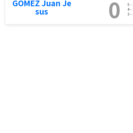
0
GOMEZ Juan Je
5 -
sus
4 -
3 -