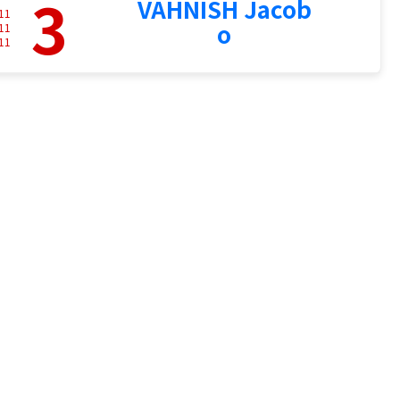
3
VAHNISH Jacob
11
o
11
11