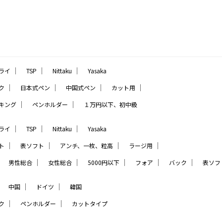
｜
｜
｜
ライ
TSP
Nittaku
Yasaka
｜
｜
｜
｜
ク
日本式ペン
中国式ペン
カット用
｜
｜
キング
ペンホルダー
１万円以下、初中級
｜
｜
｜
ライ
TSP
Nittaku
Yasaka
｜
｜
｜
｜
ト
表ソフト
アンチ、一枚、粒高
ラージ用
｜
｜
｜
｜
｜
｜
男性総合
女性総合
5000円以下
フォア
バック
表ソフ
｜
｜
｜
中国
ドイツ
韓国
｜
｜
ク
ペンホルダー
カットタイプ