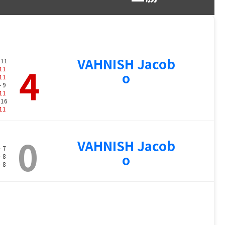
VAHNISH Jacob
 11
4
11
o
11
- 9
11
 16
11
0
VAHNISH Jacob
- 7
o
- 8
- 8