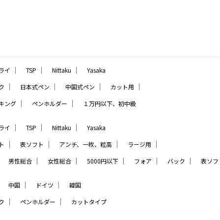
｜
｜
｜
ライ
TSP
Nittaku
Yasaka
｜
｜
｜
｜
ク
日本式ペン
中国式ペン
カット用
｜
｜
キング
ペンホルダー
１万円以下、初中級
｜
｜
｜
ライ
TSP
Nittaku
Yasaka
｜
｜
｜
｜
ト
表ソフト
アンチ、一枚、粒高
ラージ用
｜
｜
｜
｜
｜
｜
男性総合
女性総合
5000円以下
フォア
バック
表ソフ
｜
｜
｜
中国
ドイツ
韓国
｜
｜
ク
ペンホルダー
カットタイプ