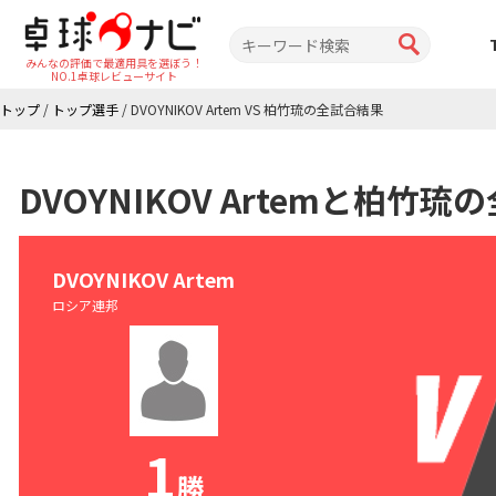
みんなの評価で最適用具を選ぼう！
NO.1卓球レビューサイト
トップ
/
トップ選手
/
DVOYNIKOV Artem VS 柏竹琉の全試合結果
DVOYNIKOV Artemと柏竹
DVOYNIKOV Artem
ロシア連邦
1
勝