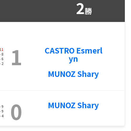
2
勝
1
CASTRO Esmerl
11
- 8
yn
- 6
- 2
MUNOZ Shary
0
MUNOZ Shary
- 9
- 9
- 4