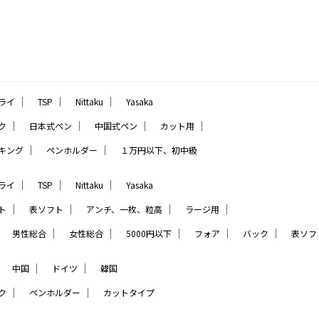
｜
｜
｜
ライ
TSP
Nittaku
Yasaka
｜
｜
｜
｜
ク
日本式ペン
中国式ペン
カット用
｜
｜
キング
ペンホルダー
１万円以下、初中級
｜
｜
｜
ライ
TSP
Nittaku
Yasaka
｜
｜
｜
｜
ト
表ソフト
アンチ、一枚、粒高
ラージ用
｜
｜
｜
｜
｜
｜
男性総合
女性総合
5000円以下
フォア
バック
表ソフ
｜
｜
｜
中国
ドイツ
韓国
｜
｜
ク
ペンホルダー
カットタイプ