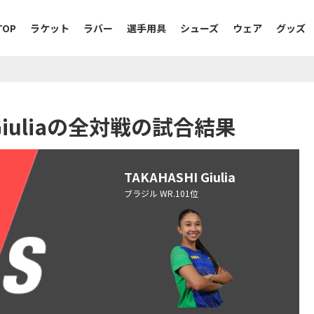
TOP
ラケット
ラバー
選手用具
シューズ
ウェア
グッズ
I Giuliaの全対戦の試合結果
TAKAHASHI Giulia
ブラジル WR.101位