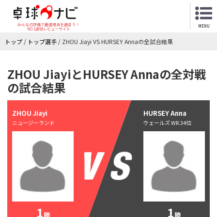
みんなの評価で最適用具を選ぼう！
MENU
NO.1卓球レビューサイト
トップ
/
トップ選手
/
ZHOU Jiayi VS HURSEY Annaの全試合結果
ZHOU JiayiとHURSEY Annaの全対戦
の試合結果
ZHOU Jiayi
HURSEY Anna
ニュージーランド
ウェールズ WR.34位
1
1
勝
勝