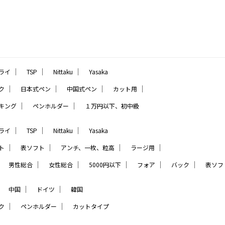
｜
｜
｜
ライ
TSP
Nittaku
Yasaka
｜
｜
｜
｜
ク
日本式ペン
中国式ペン
カット用
｜
｜
キング
ペンホルダー
１万円以下、初中級
｜
｜
｜
ライ
TSP
Nittaku
Yasaka
｜
｜
｜
｜
ト
表ソフト
アンチ、一枚、粒高
ラージ用
｜
｜
｜
｜
｜
｜
男性総合
女性総合
5000円以下
フォア
バック
表ソフ
｜
｜
｜
中国
ドイツ
韓国
｜
｜
ク
ペンホルダー
カットタイプ