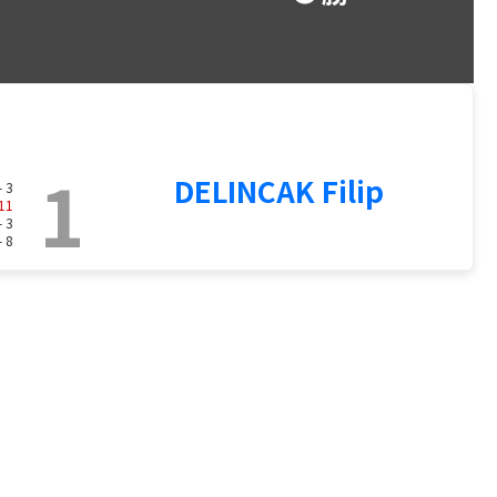
1
DELINCAK Filip
- 3
11
- 3
- 8