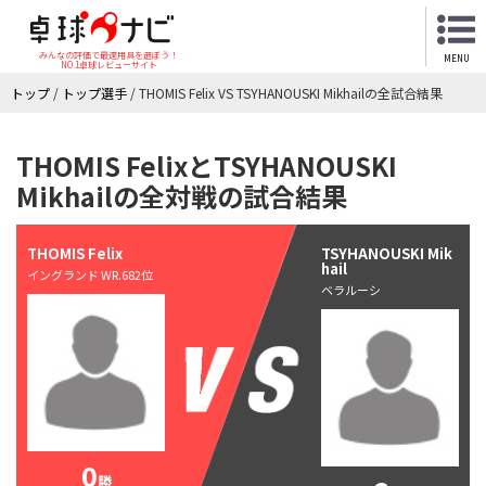
みんなの評価で最適用具を選ぼう！
MENU
NO.1卓球レビューサイト
トップ
/
トップ選手
/
THOMIS Felix VS TSYHANOUSKI Mikhailの全試合結果
THOMIS FelixとTSYHANOUSKI
Mikhailの全対戦の試合結果
THOMIS Felix
TSYHANOUSKI Mik
hail
イングランド WR.682位
ベラルーシ
0
勝